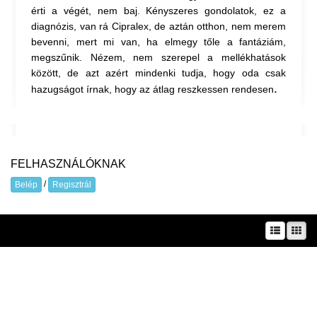
érti a végét, nem baj. Kényszeres gondolatok, ez a
diagnózis, van rá Cipralex, de aztán otthon, nem merem
bevenni, mert mi van, ha elmegy tőle a fantáziám,
megszűnik. Nézem, nem szerepel a mellékhatások
között, de azt azért mindenki tudja, hogy oda csak
.
hazugságot írnak, hogy az átlag reszkessen rendesen
FELHASZNÁLÓKNAK
/
Belép
Regisztrál
A prae.hu művészeti portál és a Prae folyóirat kiadását, működését a Magyar
Kultúráért Alapítvány – Petőfi Kulturális Ügynökség – támogatja.