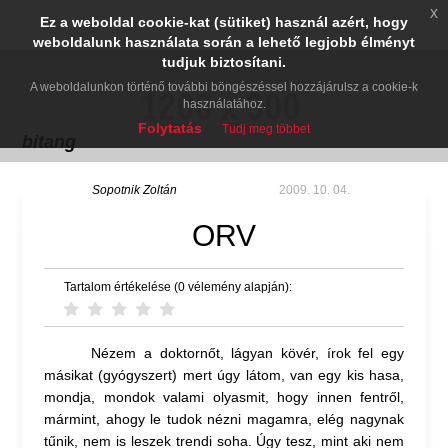
x
Ez a weboldal cookie-kat (sütiket) használ azért, hogy
weboldalunk használata során a lehető legjobb élményt
tudjuk biztosítani.
A weboldalunkon történő további böngészéssel hozzájárulsz a cookie-k
használatához.
Folytatás
Tudj meg többet
bitang
Sopotnik Zoltán
2009. 10. 04.
ORV
Tartalom értékelése (0 vélemény alapján):
Nézem a doktornőt, lágyan kövér, írok fel egy
másikat (gyógyszert) mert úgy látom, van egy kis hasa,
mondja, mondok valami olyasmit, hogy innen fentről,
mármint, ahogy le tudok nézni magamra, elég nagynak
tűnik, nem is leszek trendi soha. Úgy tesz, mint aki nem