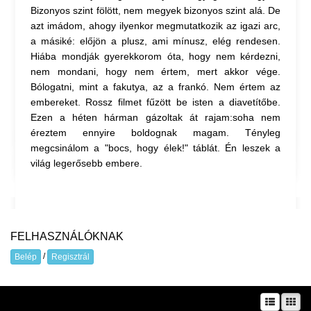
Bizonyos szint fölött, nem megyek bizonyos szint alá. De
azt imádom, ahogy ilyenkor megmutatkozik az igazi arc,
a másiké: előjön a plusz, ami mínusz, elég rendesen.
Hiába mondják gyerekkorom óta, hogy nem kérdezni,
nem mondani, hogy nem értem, mert akkor vége.
Bólogatni, mint a fakutya, az a frankó. Nem értem az
embereket. Rossz filmet fűzött be isten a diavetítőbe.
Ezen a héten hárman gázoltak át rajam:soha nem
éreztem ennyire boldognak magam. Tényleg
megcsinálom a "bocs, hogy élek!" táblát. Én leszek a
világ legerősebb embere.
FELHASZNÁLÓKNAK
/
Belép
Regisztrál