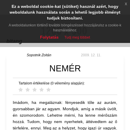
x
Ez a weboldal cookie-kat (sütiket) használ azért, hogy
weboldalunk használata során a lehető legjobb élményt
tudjuk biztosítani.
A weboldalunkon történő további böngészéssel hozzájárulsz a cookie-k
használatához.
Folytatás
Tudj meg többet
bitang
Sopotnik Zoltán
2009. 12. 11.
NEMÉR
Tartalom értékelése (0 vélemény alapján):
Imádom, ha megaláznak: fényesedik tőle az aurám,
gyorsabban jár az agyam. Mondjuk, amíg a másik üvölt,
én szomorodom. Lehetne mérni, ha lenne mérőszám
hozzá. Tudom, hogy nem nyerhetek, áttévedtem az ő
térfelére, ennyi. Meg az a helyzet, hogy igazi úr vagyok.