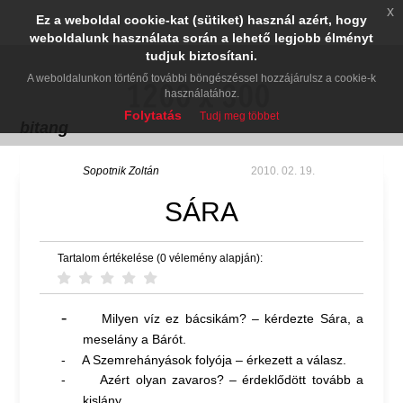
x
Ez a weboldal cookie-kat (sütiket) használ azért, hogy
weboldalunk használata során a lehető legjobb élményt
tudjuk biztosítani.
A weboldalunkon történő további böngészéssel hozzájárulsz a cookie-k
használatához.
Folytatás
Tudj meg többet
bitang
Sopotnik Zoltán
2010. 02. 19.
SÁRA
Tartalom értékelése (0 vélemény alapján):
-
Milyen víz ez bácsikám? – kérdezte Sára, a
meselány a Bárót.
-
A Szemrehányások folyója – érkezett a válasz.
-
Azért olyan zavaros? – érdeklődött tovább a
kislány.