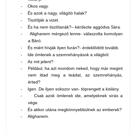
-
Okos vagy.
-
És azok a nagy, világító halak?
-
Tisztítják a vizet.
-
És ha nem tisztítanák?– kérdezte aggódva Sára.
-
Alighanem mérgező lenne- válaszolta komolyan
a Báró.
-
És miért hívják ilyen furán?- érdeklődött tovább.
-
Ide ömlenek a szemrehányások a világból.
-
Az mit jelent?
-
Például, ha azt mondom neked, hogy már megint
nem ittad meg a teádat, az szemrehányás,
érted?
-
Igen. De ilyen sokszor van- töprengett a kislány.
-
Csak azok ömlenek ide, amelyeknek sírás a
vége.
-
És akkor utána megkönnyebbülnek az emberek?
-
Alighanem.