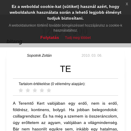
x
Ez a weboldal cookie-kat (sütiket) használ azért, hogy
weboldalunk használata során a lehető legjobb élményt
tudjuk biztosítani.
A weboldalunkon történő további böngészéssel hozzájárulsz a cookie-k
használatához.
Folytatás
Tudj meg többet
bitang
Sopotnik Zoltán
2010. 03. 06.
TE
Tartalom értékelése (0 vélemény alapján):
A Teremtő Kert valójában egy erdő, nem is erdő,
földrész, kontinens, bolygó. Ha jobban belegondolok:
csillagrendszer. És ha még a szemem is összeráncolom,
úgy erőltetem az agyam, valójában a világmindenség.
Bár nem hasonlít egyikre sem, inkább egy hatalmas,