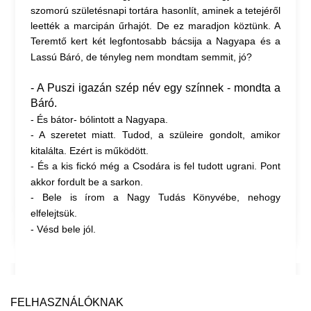
szomorú születésnapi tortára hasonlít, aminek a tetejéről
leették a marcipán űrhajót. De ez maradjon köztünk. A
Teremtő kert két legfontosabb bácsija a Nagyapa és a
Lassú Báró, de tényleg nem mondtam semmit, jó?
- A Puszi igazán szép név egy színnek - mondta a
Báró.
- És bátor- bólintott a Nagyapa.
- A szeretet miatt. Tudod, a szüleire gondolt, amikor
kitalálta. Ezért is működött.
- És a kis fickó még a Csodára is fel tudott ugrani. Pont
akkor fordult be a sarkon.
- Bele is írom a Nagy Tudás Könyvébe, nehogy
elfelejtsük.
- Vésd bele jól.
FELHASZNÁLÓKNAK