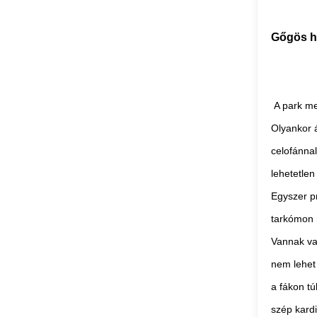
Gőgös h
A park me
Olyankor á
celofánnal
lehetetlen 
Egyszer p
tarkómon m
Vannak va
nem lehet 
a fákon tú
szép kard