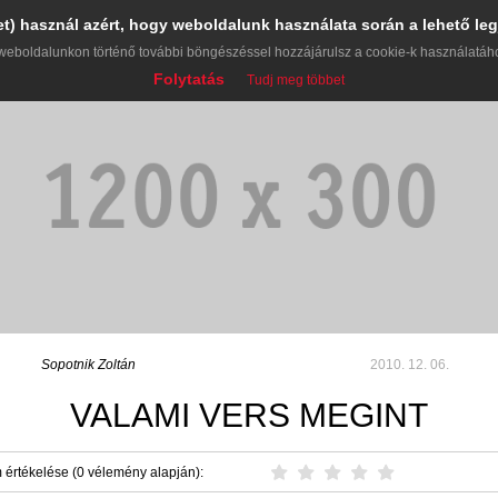
et) használ azért, hogy weboldalunk használata során a lehető leg
weboldalunkon történő további böngészéssel hozzájárulsz a cookie-k használatáh
Folytatás
Tudj meg többet
Sopotnik Zoltán
2010. 12. 06.
VALAMI VERS MEGINT
 értékelése (0 vélemény alapján):