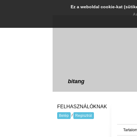
Ez a weboldal cookie-kat (sütik
A 
bitang
FELHASZNÁLÓKNAK
/
Belép
Regisztrál
Tartalom