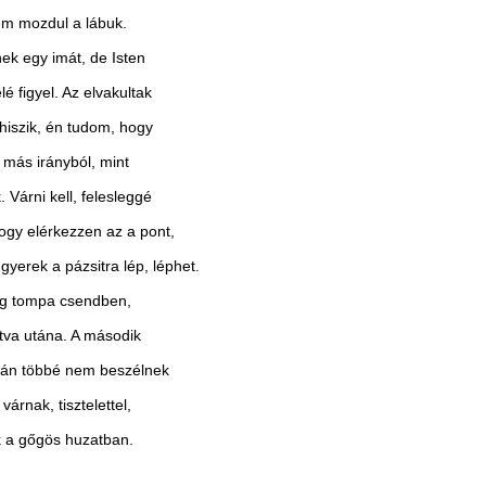
em mozdul a lábuk.
ek egy imát, de Isten
é figyel. Az elvakultak
hiszik, én tudom, hogy
 más irányból, mint
 Várni kell, felesleggé
hogy elérkezzen az a pont,
gyerek a pázsitra lép, léphet.
g tompa csendben,
atva utána. A második
tán többé nem beszélnek
várnak, tisztelettel,
 a gőgös huzatban.