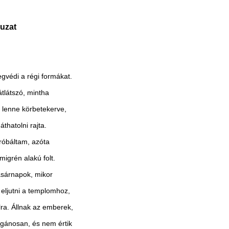
uzat
gvédi a régi formákat.
tlátszó, mintha
 lenne körbetekerve,
áthatolni rajta.
róbáltam, azóta
igrén alakú folt.
sárnapok, mikor
eljutni a templomhoz,
lra. Állnak az emberek,
igánosan, és nem értik