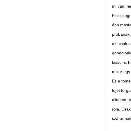
mi van, n
Elsziszegn
épp másfel
próbának 
az, csak a
gondolnák.
lassulni, 
mikor egy 
És a töme
fejét forg
alkalom u
róla. Csak 
száradnak