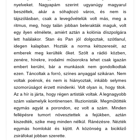
nyelveket. Nagyapám szerint ugyanúgy magyarul
beszéltek, akár a sóhajtozó város, és nem is
tájszólásban, csak a levegővételük volt más, meg a
ritmus, meg, hogy talán jobban belerakták maguk, volt
egy ilyen elmélete, amiért aztán a kolónia díszpolgára
lett halálakor. Stan és Pan jól dolgoztak, szótlanul,
idegen kalapban. Hozták a norma kétszeresét, az
emberek meg kerülték őket. Szólt a rádió közben,
zenére, hírekre, irodalmi műsorokra lehet csak igazán
embert kerülni, bár a munkások nem gondolkodtak
ezen. Táncoltak a forró, színes anyaggal szikáran. Nem
voltak poénok, és nem is hiányoztak, inkább selymes
szomorúságot érzett mindenki. Volt olyan is, hogy titok.
Az a hír is járta, hogy régen artisták voltak. A legnagyobb
szám valamelyik kontinensen. Illuzionisták. Megműtötték
egymás agyát a porondon, ez volt a szám. Minden
fellépésre tumort növesztettek a fejükben, aztán
kiszedték, szike meg minden nélkül. Ránézésre. Nézték
egymás homlokát és kijött. A közönség a bicikliző
zsiráfokat jobban szerette.