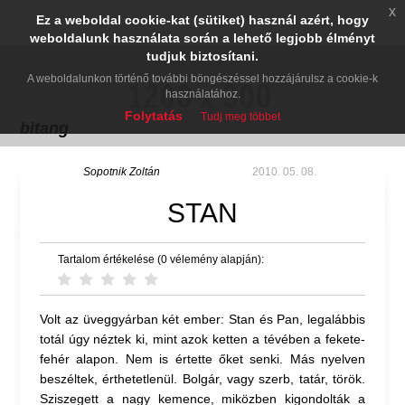
x
Ez a weboldal cookie-kat (sütiket) használ azért, hogy
weboldalunk használata során a lehető legjobb élményt
tudjuk biztosítani.
A weboldalunkon történő további böngészéssel hozzájárulsz a cookie-k
használatához.
Folytatás
Tudj meg többet
bitang
Sopotnik Zoltán
2010. 05. 08.
STAN
Tartalom értékelése (0 vélemény alapján):
Volt az üveggyárban két ember: Stan és Pan, legalábbis
totál úgy néztek ki, mint azok ketten a tévében a fekete-
fehér alapon. Nem is értette őket senki. Más nyelven
beszéltek, érthetetlenül. Bolgár, vagy szerb, tatár, török.
Sziszegett a nagy kemence, miközben kigondolták a